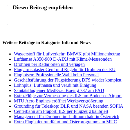
Diesen Beitrag empfehlen
Weitere Beiträge in Kategorie Info und News
Wasserstoff für Luftverkehr: BMWK gibt Millionenbetrag
Lufthansa A350-900 D-AIXJ mit Klima-Messsonden
Drohnen per Radar orten und verjagen
Fluglärmkataster Genf und Regeln für Drohnen der EU
Fluglotsen: Professionelle Wahl beim Personal
Geschäftsführung der Flugsicherung DFS wieder komplett
Lohnplus: Lufthansa und ver.di mit Einigung
Sanitätsflug einer MedEvac Boeing 737 am PAD
Extra-Flüge zur Vermessung des ILS am Bodensee Airport
MTU Aero Engines eröffnet Werksvergrößerung
Grounding für Teleskop: DLR und NASA beenden SOFIA
Centerbahn am Fraport: ILS per Flugzeug kalibriert
Management für Drohnen im Luftraum bald in Österreich
Extra Flughafenrundfahrt und Osterprogramm am MUC