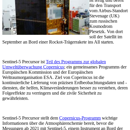
ist fertig und bereit
für den Transport
vom Airbus-Standort
Stevenage (UK)
zum russischen
Kosmodrom
Plesetzk. Von dort
soll der Satellit im
September an Bord einer Rockot-Trägerrakete ins All starten.
Sentinel-5 Precursor ist
Teil des Programms zur globalen
Umweltüberwachung Copernicus
; ein gemeinsames Programms der
Europäischen Kommission und der Europäischen
Weltraumorganisation ESA. Ziel von Coperincus ist die
kontinuierliche Lieferung von präzisen Erdbeobachtungsdaten und -
diensten, die helfen, Klimaveränderungen besser zu verstehen, deren
Folgeeffekte zu verringern und die zivile Sicherheit zu
gewährleisten.
Sentinel-5 Precursor stellt dem
Copernicus-Programm
wichtige
Informationen über die Atmosphärenchemie bereit, bevor die
Messungen ab 2021 mit Sentinel-5, einem Instrument an Bord der