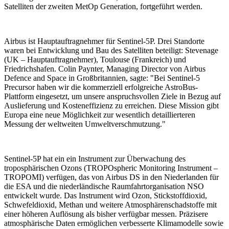
Satelliten der zweiten MetOp Generation, fortgeführt werden.
Airbus ist Hauptauftragnehmer für Sentinel-5P. Drei Standorte
waren bei Entwicklung und Bau des Satelliten beteiligt: Stevenage
(UK – Hauptauftragnehmer), Toulouse (Frankreich) und
Friedrichshafen. Colin Paynter, Managing Director von Airbus
Defence and Space in Großbritannien, sagte: "Bei Sentinel-5
Precursor haben wir die kommerziell erfolgreiche AstroBus-
Plattform eingesetzt, um unsere anspruchsvollen Ziele in Bezug auf
Auslieferung und Kosteneffizienz zu erreichen. Diese Mission gibt
Europa eine neue Möglichkeit zur wesentlich detaillierteren
Messung der weltweiten Umweltverschmutzung."
Sentinel-5P hat ein ein Instrument zur Überwachung des
troposphärischen Ozons (TROPOspheric Monitoring Instrument –
TROPOMI) verfügen, das von Airbus DS in den Niederlanden für
die ESA und die niederländische Raumfahrtorganisation NSO
entwickelt wurde. Das Instrument wird Ozon, Stickstoffdioxid,
Schwefeldioxid, Methan und weitere Atmosphärenschadstoffe mit
einer höheren Auflösung als bisher verfügbar messen. Präzisere
atmosphärische Daten ermöglichen verbesserte Klimamodelle sowie