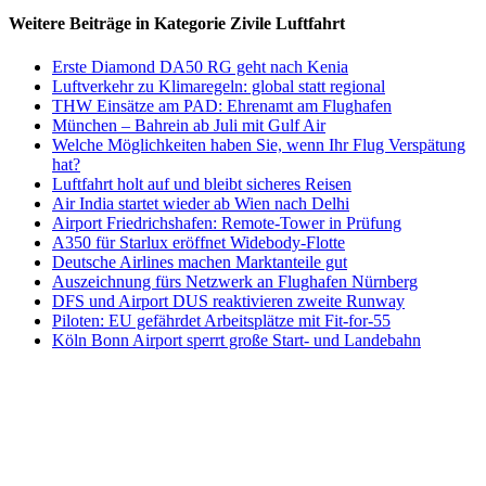
Weitere Beiträge in Kategorie Zivile Luftfahrt
Erste Diamond DA50 RG geht nach Kenia
Luftverkehr zu Klimaregeln: global statt regional
THW Einsätze am PAD: Ehrenamt am Flughafen
München – Bahrein ab Juli mit Gulf Air
Welche Möglichkeiten haben Sie, wenn Ihr Flug Verspätung
hat?
Luftfahrt holt auf und bleibt sicheres Reisen
Air India startet wieder ab Wien nach Delhi
Airport Friedrichshafen: Remote-Tower in Prüfung
A350 für Starlux eröffnet Widebody-Flotte
Deutsche Airlines machen Marktanteile gut
Auszeichnung fürs Netzwerk an Flughafen Nürnberg
DFS und Airport DUS reaktivieren zweite Runway
Piloten: EU gefährdet Arbeitsplätze mit Fit-for-55
Köln Bonn Airport sperrt große Start- und Landebahn