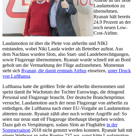
Anteile an der neue
Laudamotion zu
übernehmen.
Ryanair hält bereits
24,9 Prozent an der
noch neuen Low-
Cost-Airline.
Laudamotion ist über die Pleite von airberlin und NIKI
entstanden, wobei Niki Lauda wieder als Betreiber auftrat. Aus
dem Nachlass wurden Slots, also Start- und Landeberechtigungen,
sowie Flugzeuge übernommen. Ryanair wurde schnell mit an Bord
geholt um die Vermarktung der Flüge aufzunehmen. Momentan
sieht sich
Ryanair, die damit erstmals Airbus
einsetzen,
unter Druck
von Lufthansa
.
Lufthansa hatte die größten Teile der airberlin übernommen und
speist damit ihr Wachstum der Tochter Eurowings, die dringend
Personal und Flugzeuge braucht. Der deutsche Branchenprimus
versuche, Laudamotion auch der neun Flugzeuge von airberlin zu
entledigen, die Lufthansa nach einer EU-Vorgabe an Laudamotion
abtreten musste. Ryanair zählt aber noch weitere Angriffe auf: So
seien nur neun statt elf Flugzeuge überhaupt übergeben worden.
Dazu gab es Verspätungen, sodass Slots an Flughäfen
in der
Sommersaison
2018 nicht genutzt werden konnten. Ryanair halt mit
einem Wetlease an zehn Boeing 737 aus, sonst hätte Laudamotion