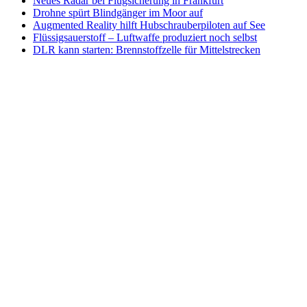
Neues Radar bei Flugsicherung in Frankfurt
Drohne spürt Blindgänger im Moor auf
Augmented Reality hilft Hubschrauberpiloten auf See
Flüssigsauerstoff – Luftwaffe produziert noch selbst
DLR kann starten: Brennstoffzelle für Mittelstrecken