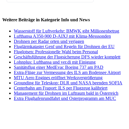
Weitere Beiträge in Kategorie Info und News
Wasserstoff für Luftverkehr: BMWK gibt Millionenbetrag
Lufthansa A350-900 D-AIXJ mit Klima-Messsonden
Drohnen per Radar orten und verjagen
Fluglärmkataster Genf und Regeln für Drohnen der EU
Fluglotsen: Professionelle Wahl beim Personal
Geschäftsführung der Flugsicherung DFS wieder komplett
Lohnplus: Lufthansa und ver.di mit Einigung
Sanitätsflug einer MedEvac Boeing 737 am PAD
Extra-Flüge zur Vermessung des ILS am Bodensee Airport
MTU Aero Engines eröffnet Werksvergrößerung
Grounding für Teleskop: DLR und NASA beenden SOFIA
Centerbahn am Fraport: ILS per Flugzeug kalibriert
Management für Drohnen im Luftraum bald in Österreich
Extra Flughafenrundfahrt und Osterprogramm am MUC