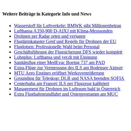
Weitere Beiträge in Kategorie Info und News
Wasserstoff für Luftverkehr: BMWK gibt Millionenbetrag
Lufthansa A350-900 D-AIXJ mit Klima-Messsonden
Drohnen per Radar orten und verjagen
Fluglärmkataster Genf und Regeln für Drohnen der EU
Fluglotsen: Professionelle Wahl beim Personal
Geschäftsführung der Flugsicherung DFS wieder komplett
Lohnplus: Lufthansa und ver.di mit Einigung
Sanitätsflug einer MedEvac Boeing 737 am PAD
Extra-Flüge zur Vermessung des ILS am Bodensee Airport
MTU Aero Engines eröffnet Werksvergrößerung
Grounding für Teleskop: DLR und NASA beenden SOFIA
Centerbahn am Fraport: ILS per Flugzeug kalibriert
Management für Drohnen im Luftraum bald in Österreich
Extra Flughafenrundfahrt und Osterprogramm am MUC