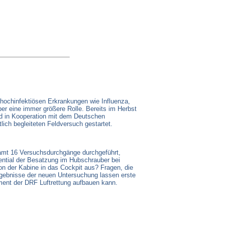
 hochinfektiösen Erkrankungen wie Influenza,
er eine immer größere Rolle. Bereits im Herbst
nd in Kooperation mit dem Deutschen
ich begleiteten Feldversuch gestartet.
mt 16 Versuchsdurchgänge durchgeführt,
ential der Besatzung im Hubschrauber bei
on der Kabine in das Cockpit aus? Fragen, die
rgebnisse der neuen Untersuchung lassen erste
ent der DRF Luftrettung aufbauen kann.