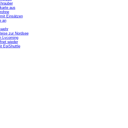
chrauber
tkarte aus
Drohne
 mit Einsätzen
e an
swehr
 Reise zur Nordsee
on Lycoming
fnet wieder
t EpiShuttle