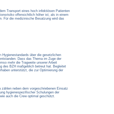
em Transport eines hoch infektiösen Patienten
nsrisiko offensichtlich höher ist, als in einem
n. Für die medizinische Besatzung wird das
n Hygienestandards über die gesetzlichen
hs entstanden. Dass das Thema im Zuge der
mso mehr die Tragweite unserer Arbeit
ng des BZH maßgeblich betreut hat. Begleitet
haben unterstützt, die zur Optimierung der
zu zählen neben dem vorgeschriebenen Einsatz
ung hygienespezifischer Schulungen der
n wie auch die Crew optimal geschützt.