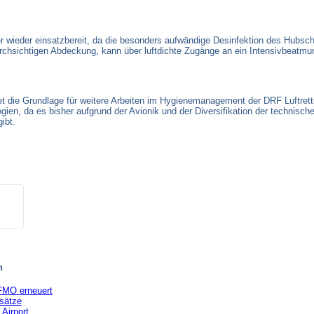
er wieder einsatzbereit, da die besonders aufwändige Desinfektion des Hubsc
r durchsichtigen Abdeckung, kann über luftdichte Zugänge an ein Intensivbeatm
et die Grundlage für weitere Arbeiten im Hygienemanagement der DRF Luftrettu
ogien, da es bisher aufgrund der Avionik und der Diversifikation der technisc
ibt.
n
FMO erneuert
nsätze
Airport