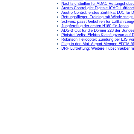
Nachtsichtbrillen für ADAC Rettungshubs
Austro Control gibt Digitale ICAO Luftfahr
Austro Control: erstes Zertifikat LUC für 
Rettungsflieger: Training mit Winde steigt
Schweiz passt Gebühren für Luftfahrzeug
Jungfernflug der ersten H160 für Japan
ADS-B Out für die Dornier 228 der Bunde
Pipistrel Velis: Elektro Kleinflugzeug auf
Robinson Helicopter: Zündung per EIS v
Flieg in den Mai: Airport Mengen EDTM öf
DRF Luftrettung: Weitere Hubschrauber mi