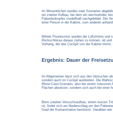
Im Wesentlichen wurden zwei Szenarien abgebildet
ein zweiter Aufbau, bei dem ein wechselnder, lei
Patientenkopfes modellhaft nachgebildet. Der V
einer Person in der Kabine, zum anderen anhand
Mittels Fluoreszenz wurden die Luftströme und so
Rückschlüsse daraus ziehen zu können, ob und i
Vorhang, der das Cockpit von der Kabine trennt, d
Ergebnis: Dauer der Freisetz
Im Allgemeinen lässt sich aus den Versuchen abl
sondern auch im Cockpit ausbreiten. Die Wahrsch
Worst-Case-Szenario, also bei einem massiven Aus
Flächen absetzen, sondern sich auch bei einer f
Beim zweiten Versuchsaufbau, einem kurzen Tröp
ist, findet sich ein Niederschlag um den Patient
Grad der Kontamination bestimmt. Variablen wie L