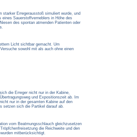
n starker Erregerausstoß simuliert wurde, und
ls eines Sauerstoffverneblers in Höhe des
/Niesen des spontan atmenden Patienten oder
s.
lettem Licht sichtbar gemacht. Um
 Versuche sowohl mit als auch ohne einen
ch die Erreger nicht nur in der Kabine,
, Übertragungsweg und Expositionszeit ab. Im
 nicht nur in der gesamten Kabine auf den
 setzen sich die Partikel darauf ab.
aration vom Beatmungsschlauch gleichzusetzen
r Tröpfchenfreisetzung die Reichweite und den
 wurden mitberücksichtigt.