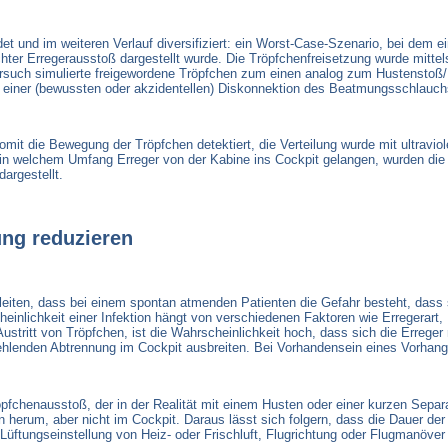
 und im weiteren Verlauf diversifiziert: ein Worst-Case-Szenario, bei dem ei
chter Erregerausstoß dargestellt wurde. Die Tröpfchenfreisetzung wurde mitte
ersuch simulierte freigewordene Tröpfchen zum einen analog zum Hustenstoß
 einer (bewussten oder akzidentellen) Diskonnektion des Beatmungsschlauch
mit die Bewegung der Tröpfchen detektiert, die Verteilung wurde mit ultravio
n welchem Umfang Erreger von der Kabine ins Cockpit gelangen, wurden die
argestellt.
ung reduzieren
eiten, dass bei einem spontan atmenden Patienten die Gefahr besteht, dass si
einlichkeit einer Infektion hängt von verschiedenen Faktoren wie Erregerart
tritt von Tröpfchen, ist die Wahrscheinlichkeit hoch, dass sich die Erreger
ehlenden Abtrennung im Cockpit ausbreiten. Bei Vorhandensein eines Vorhangs
fchenausstoß, der in der Realität mit einem Husten oder einer kurzen Sep
en herum, aber nicht im Cockpit. Daraus lässt sich folgern, dass die Dauer de
üftungseinstellung von Heiz- oder Frischluft, Flugrichtung oder Flugmanöver