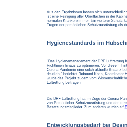
Aus den Ergebnissen lassen sich unterschiedlic
ist eine Reinigung aller Oberflächen in der Kabin
normalen Krankenzimmer. Ein weiterer Schutz ka
Tragen der persönlichen Schutzausrüstung als dr
Hygienestandards im Hubsch
"Das Hygienemanagement der DRF Luftrettung hat 
Richtlinien hinaus zu optimieren. Vor diesem Hi
Corona-Pandemie eine solch aktuelle Brisanz be
deutlich," berichtet Raimund Kosa, Koordinator 
wurde das Projekt zudem vom Wissenschaftlichen 
Luftrettung beitragen.
Die DRF Luftrettung hat im Zuge der Corona-Pan
von Persönlicher Schutzausrüstung und den str
Besatzungsmitglieder. Zum anderen wurden elf
E
Entwicklungsbedarf bei Desin