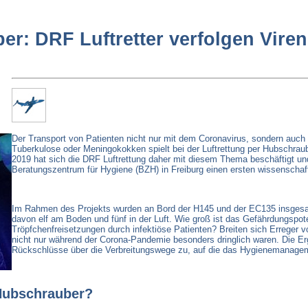
r: DRF Luftretter verfolgen Viren
Der Transport von Patienten nicht nur mit dem Coronavirus, sondern auch
Tuberkulose oder Meningokokken spielt bei der Luftrettung per Hubschraub
2019 hat sich die DRF Luftrettung daher mit diesem Thema beschäftigt u
Beratungszentrum für Hygiene (BZH) in Freiburg einen ersten wissenschaftl
Im Rahmen des Projekts wurden an Bord der H145 und der EC135 insgesa
davon elf am Boden und fünf in der Luft. Wie groß ist das Gefährdungspot
Tröpfchenfreisetzungen durch infektiöse Patienten? Breiten sich Erreger v
nicht nur während der Corona-Pandemie besonders dringlich waren. Die E
Rückschlüsse über die Verbreitungswege zu, auf die das Hygienemanagem
Hubschrauber?