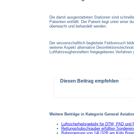
Die damit ausgestatteten Stationen sind schnell
Patienten entfällt. Der Patient liegt unter eine
überwacht und behandelt werden.
Der wissenschaftlich begleitete Feldversuch bild
weiterer Aspekt alternative Desinfektionstechnol
Luftfahrzeugherstellern freigegebenes Verfahren g
Diesen Beitrag empfehlen
Weitere Beiträge in Kategorie General Aviatio
Luftsicherheitsgebühr für DTM, PAD und 
Rettungshubschrauber erfüllten Sonderei
Bahnsperrung von 14L/32R am Köln Bonn 