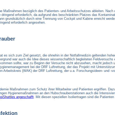
he Maßnahmen bezüglich des Patienten- und Arbeitsschutzes ableiten. Nach d
e dringend erforderlich, da aufgrund des beschränkten Platzes das Kontaminatio
nn grundsätzlich durch eine Trennung von Cockpit und Kabine erreicht werde
ingend erforderlich angesehen.
rauber
es sich zum Ziel gesetzt, die ohnehin in der Notfallmedizin geltenden hohe
ntergrund war auch die Idee dieses wissenschaftlich begleiteten Feldversuc
kommen sollte, war zu Beginn der Versuche nicht abzusehen, macht jedoch u
Hygienemanagement bei der DRF Luftrettung, der das Projekt mit Unterstützu
Arbeitskreis (WAK) der DRF Luftrettung, der u.a. Forschungsideen- und -vor
demie Maßnahmen zum Schutz ihrer Mitarbeiter und Patienten ergriffen. Da
engen Hygienemaßnahmen an den Hubschrauberstationen auch die Intensivier
piShuttles angeschafft
. Mit diesen speziellen Isoliertragen sind die Patiente
fektion