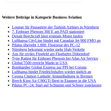
Weitere Beiträge in Kategorie Business Aviation
Lounge für Passagiere der Turkish Airlines in Nürnberg
7. Embraer Phenom 300 E am PAD stationiert
Denali Beechcraft lässt erstmals Motor laufen
Lufthansa CityLine bindet mit Canadair Jet 900 FMO an
Pilatus übergibt 1.800. Flugzeug des PC-12
Nürnberg bekommt wieder mehr Hub-Verkehr
Aus für ziviles Flugfeld am Flughafen Dübendorf
Type Rating für Embraer Phenom bei Atlas Air Service
Global 5500 erreicht Markt in USA
Bombardier Global Express zur PPI bei Corona
Lufthansa bindet Friedrichshafen wieder täglich an
Cessna Citation Latitude: Instandhaltung in Bremen
Beech King Air C90GTi fliegt in Etappen in die USA
Pilatus PC-24: Start auf Schlamm und Schnee zugelassen