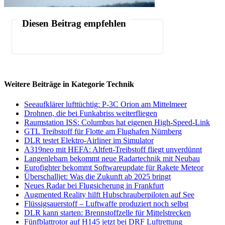
Diesen Beitrag empfehlen
Weitere Beiträge in Kategorie Technik
Seeaufklärer lufttüchtig: P-3C Orion am Mittelmeer
Drohnen, die bei Funkabriss weiterfliegen
Raumstation ISS: Columbus hat eigenen High-Speed-Link
GTL Treibstoff für Flotte am Flughafen Nürnberg
DLR testet Elektro-Airliner im Simulator
A319neo mit HEFA: Altfett-Treibstoff fliegt unverdünnt
Langenlebarn bekommt neue Radartechnik mit Neubau
Eurofighter bekommt Softwareupdate für Rakete Meteor
Überschalljet: Was die Zukunft ab 2025 bringt
Neues Radar bei Flugsicherung in Frankfurt
Augmented Reality hilft Hubschrauberpiloten auf See
Flüssigsauerstoff – Luftwaffe produziert noch selbst
DLR kann starten: Brennstoffzelle für Mittelstrecken
Fünfblattrotor auf H145 jetzt bei DRF Luftrettung