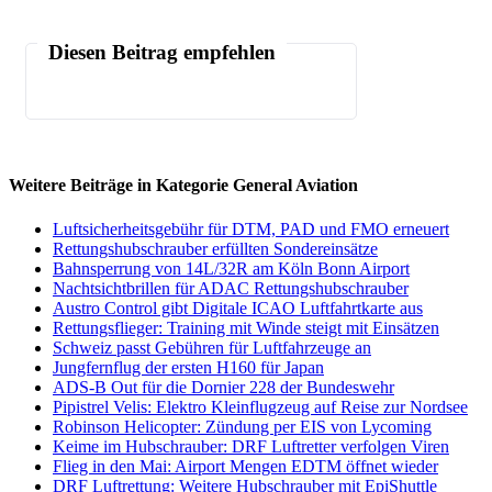
Diesen Beitrag empfehlen
Weitere Beiträge in Kategorie General Aviation
Luftsicherheitsgebühr für DTM, PAD und FMO erneuert
Rettungshubschrauber erfüllten Sondereinsätze
Bahnsperrung von 14L/32R am Köln Bonn Airport
Nachtsichtbrillen für ADAC Rettungshubschrauber
Austro Control gibt Digitale ICAO Luftfahrtkarte aus
Rettungsflieger: Training mit Winde steigt mit Einsätzen
Schweiz passt Gebühren für Luftfahrzeuge an
Jungfernflug der ersten H160 für Japan
ADS-B Out für die Dornier 228 der Bundeswehr
Pipistrel Velis: Elektro Kleinflugzeug auf Reise zur Nordsee
Robinson Helicopter: Zündung per EIS von Lycoming
Keime im Hubschrauber: DRF Luftretter verfolgen Viren
Flieg in den Mai: Airport Mengen EDTM öffnet wieder
DRF Luftrettung: Weitere Hubschrauber mit EpiShuttle