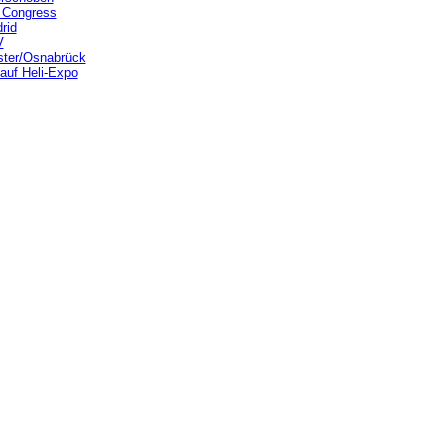
 Congress
rid
V
ster/Osnabrück
 auf Heli-Expo