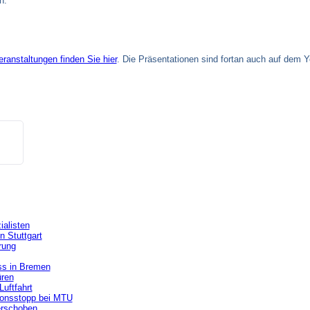
n.
eranstaltungen finden Sie hier
. Die Präsentationen sind fortan auch auf dem Y
alisten
n Stuttgart
rung
ss in Bremen
üren
uftfahrt
tionsstopp bei MTU
erschoben