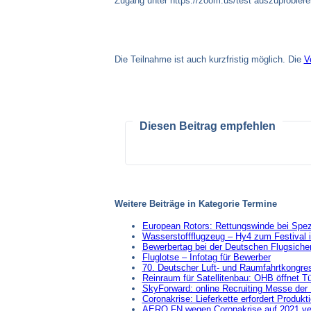
Zugang unter https://zoom.us/test auszuprobiere
Die Teilnahme ist auch kurzfristig möglich. Die
V
Diesen Beitrag empfehlen
Weitere Beiträge in Kategorie Termine
European Rotors: Rettungswinde bei Spezi
Wasserstoffflugzeug – Hy4 zum Festival i
Bewerbertag bei der Deutschen Flugsiche
Fluglotse – Infotag für Bewerber
70. Deutscher Luft- und Raumfahrtkongre
Reinraum für Satellitenbau: OHB öffnet T
SkyForward: online Recruiting Messe der L
Coronakrise: Lieferkette erfordert Produk
AERO FN wegen Coronakrise auf 2021 v