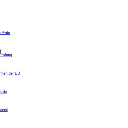
e Erde
i
Prüfung
ohnen der EU
Erde
sonal