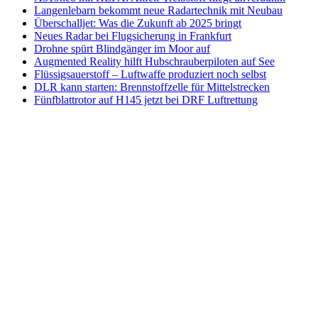
Langenlebarn bekommt neue Radartechnik mit Neubau
Überschalljet: Was die Zukunft ab 2025 bringt
Neues Radar bei Flugsicherung in Frankfurt
Drohne spürt Blindgänger im Moor auf
Augmented Reality hilft Hubschrauberpiloten auf See
Flüssigsauerstoff – Luftwaffe produziert noch selbst
DLR kann starten: Brennstoffzelle für Mittelstrecken
Fünfblattrotor auf H145 jetzt bei DRF Luftrettung