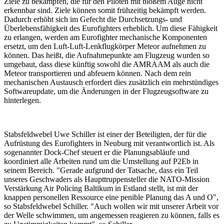
Ziele zu bekämpfen, die für den Piloten mit bloßem Auge nicht
erkennbar sind. Ziele können somit frühzeitig bekämpft werden.
Dadurch erhöht sich im Gefecht die Durchsetzungs- und
Überlebensfähigkeit des Eurofighters erheblich. Um diese Fähigkeit
zu erlangen, werden am Eurofighter mechanische Komponenten
ersetzt, um den Luft-Luft-Lenkflugkörper Meteor aufnehmen zu
können. Das heißt, die Aufnahmepunkte am Flugzeug wurden so
umgebaut, dass diese künftig sowohl die AMRAAM als auch die
Meteor transportieren und abfeuern können. Nach dem rein
mechanischen Austausch erfordert dies zusätzlich ein mehrstündiges
Softwareupdate, um die Änderungen in der Flugzeugsoftware zu
hinterlegen.
Stabsfeldwebel Uwe Schiller ist einer der Beteiligten, der für die
Aufrüstung des Eurofighters in Neuburg mit verantwortlich ist. Als
sogenannter Dock-Chef steuert er die Planungsabläufe und
koordiniert alle Arbeiten rund um die Umstellung auf P2Eb in
seinem Bereich. "Gerade aufgrund der Tatsache, dass ein Teil
unseres Geschwaders als Haupttruppensteller die NATO-Mission
Verstärkung Air Policing Baltikum in Estland stellt, ist mit der
knappen personellen Ressource eine penible Planung das A und O",
so Stabsfeldwebel Schiller. "Auch wollen wir mit unserer Arbeit vor
der Welle schwimmen, um angemessen reagieren zu können, falls es