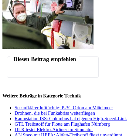
Diesen Beitrag empfehlen
Weitere Beiträge in Kategorie Technik
Seeaufklärer lufttüchtig: P-3C Orion am Mittelmeer
Drohnen, die bei Funkabriss weiterfliegen
Raumstation ISS: Columbus hat eigenen High-Speed-Link
GTL Treibstoff für Flotte am Flughafen Nürnberg
DLR testet Elektro-Airliner im Simulator
A319neo mit HEFA: Altfett-Treibstoff fliegt unverdünnt