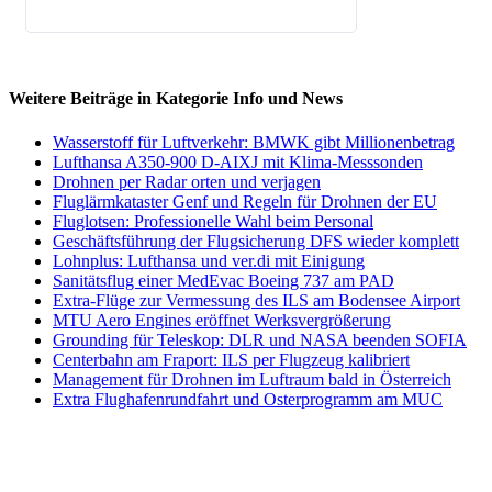
Weitere Beiträge in Kategorie Info und News
Wasserstoff für Luftverkehr: BMWK gibt Millionenbetrag
Lufthansa A350-900 D-AIXJ mit Klima-Messsonden
Drohnen per Radar orten und verjagen
Fluglärmkataster Genf und Regeln für Drohnen der EU
Fluglotsen: Professionelle Wahl beim Personal
Geschäftsführung der Flugsicherung DFS wieder komplett
Lohnplus: Lufthansa und ver.di mit Einigung
Sanitätsflug einer MedEvac Boeing 737 am PAD
Extra-Flüge zur Vermessung des ILS am Bodensee Airport
MTU Aero Engines eröffnet Werksvergrößerung
Grounding für Teleskop: DLR und NASA beenden SOFIA
Centerbahn am Fraport: ILS per Flugzeug kalibriert
Management für Drohnen im Luftraum bald in Österreich
Extra Flughafenrundfahrt und Osterprogramm am MUC