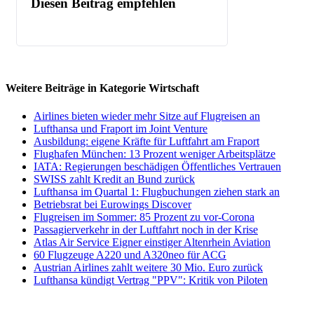
Diesen Beitrag empfehlen
Weitere Beiträge in Kategorie Wirtschaft
Airlines bieten wieder mehr Sitze auf Flugreisen an
Lufthansa und Fraport im Joint Venture
Ausbildung: eigene Kräfte für Luftfahrt am Fraport
Flughafen München: 13 Prozent weniger Arbeitsplätze
IATA: Regierungen beschädigen Öffentliches Vertrauen
SWISS zahlt Kredit an Bund zurück
Lufthansa im Quartal 1: Flugbuchungen ziehen stark an
Betriebsrat bei Eurowings Discover
Flugreisen im Sommer: 85 Prozent zu vor-Corona
Passagierverkehr in der Luftfahrt noch in der Krise
Atlas Air Service Eigner einstiger Altenrhein Aviation
60 Flugzeuge A220 und A320neo für ACG
Austrian Airlines zahlt weitere 30 Mio. Euro zurück
Lufthansa kündigt Vertrag "PPV": Kritik von Piloten