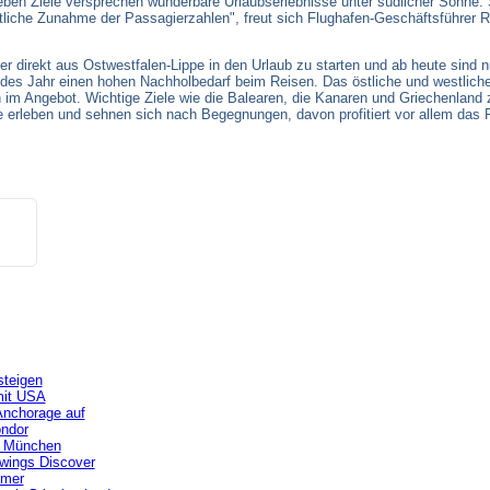
ieben Ziele versprechen wunderbare Urlaubserlebnisse unter südlicher Sonne.
liche Zunahme der Passagierzahlen", freut sich Flughafen-Geschäftsführer R
r direkt aus Ostwestfalen-Lippe in den Urlaub zu starten und ab heute sind
es Jahr einen hohen Nachholbedarf beim Reisen. Das östliche und westliche 
 im Angebot. Wichtige Ziele wie die Balearen, die Kanaren und Griechenland 
rleben und sehnen sich nach Begegnungen, davon profitiert vor allem das R
steigen
mit USA
Anchorage auf
ondor
b München
owings Discover
mmer