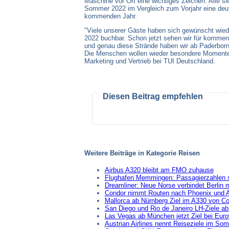
Maschine vor Ort eine wichtiges Zeichen. Alle s
Sommer 2022 im Vergleich zum Vorjahr eine deut
kommenden Jahr.
"Viele unserer Gäste haben sich gewünscht wiede
2022 buchbar. Schon jetzt sehen wir für kommend
und genau diese Strände haben wir ab Paderborn
Die Menschen wollen wieder besondere Momente e
Marketing und Vertrieb bei TUI Deutschland.
Diesen Beitrag empfehlen
Weitere Beiträge in Kategorie Reisen
Airbus A320 bleibt am FMO zuhause
Flughafen Memmingen: Passagierzahlen 
Dreamliner: Neue Norse verbindet Berlin 
Condor nimmt Routen nach Phoenix und 
Mallorca ab Nürnberg Ziel im A330 von C
San Diego und Rio de Janeiro LH-Ziele a
Las Vegas ab München jetzt Ziel bei Eur
Austrian Airlines nennt Reiseziele im So