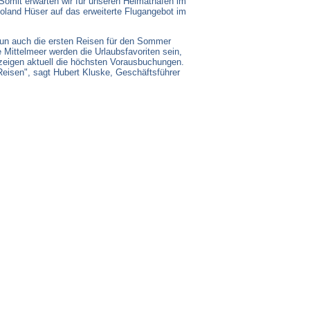
 Somit erwarten wir für unseren Heimathafen im
oland Hüser auf das erweiterte Flugangebot im
 nun auch die ersten Reisen für den Sommer
Mittelmeer werden die Urlaubsfavoriten sein,
zeigen aktuell die höchsten Vorausbuchungen.
eisen", sagt Hubert Kluske, Geschäftsführer