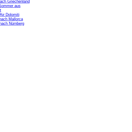
ach Griechenland
 Sommer aus
t
Air Dolomiti
nach Mallorca
 nach Nürnberg