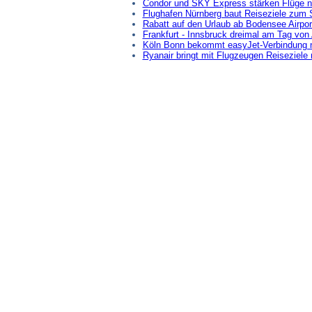
Condor und SKY Express stärken Flüge n
Flughafen Nürnberg baut Reiseziele zum
Rabatt auf den Urlaub ab Bodensee Airpor
Frankfurt - Innsbruck dreimal am Tag von 
Köln Bonn bekommt easyJet-Verbindung 
Ryanair bringt mit Flugzeugen Reiseziele