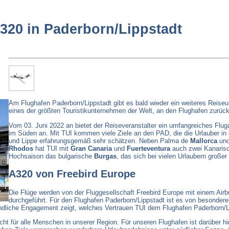
A320 in Paderborn/Lippstadt
Am Flughafen Paderborn/Lippstadt gibt es bald wieder ein weiteres Rei
eines der größten Touristikunternehmen der Welt, an den Flughafen zurück
Vom 03. Juni 2022 an bietet der Reiseveranstalter ein umfangreiches Fluga
im Süden an. Mit TUI kommen viele Ziele an den PAD, die die Urlauber i
und Lippe erfahrungsgemäß sehr schätzen. Neben Palma de
Mallorca
und
Rhodos
hat TUI mit
Gran Canaria
und
Fuerteventura
auch zwei Kanarisc
Hochsaison das bulgarische
Burgas
, das sich bei vielen Urlaubern großer 
A320 von Freebird Europe
Die Flüge werden von der Fluggesellschaft Freebird Europe mit einem Airbu
durchgeführt. Für den Flughafen Paderborn/Lippstadt ist es von besonder
ändliche Engagement zeigt, welches Vertrauen TUI dem Flughafen Paderborn/L
cht für alle Menschen in unserer Region. Für unseren Flughafen ist darüber hi