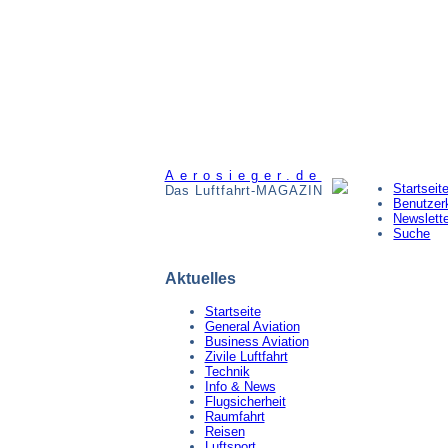
Aerosieger.de
Startseit
Das Luftfahrt-MAGAZIN
Benutzer
Newslett
Suche
Aktuelles
Startseite
General Aviation
Business Aviation
Zivile Luftfahrt
Technik
Info & News
Flugsicherheit
Raumfahrt
Reisen
Luftsport