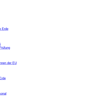
e Erde
i
Prüfung
ohnen der EU
Erde
sonal