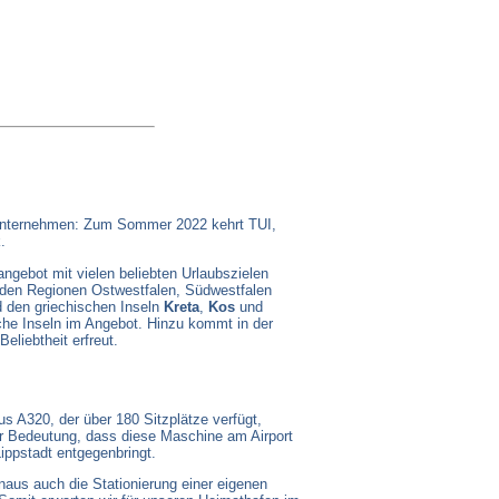
seunternehmen: Zum Sommer 2022 kehrt TUI,
.
ngebot mit vielen beliebten Urlaubszielen
n den Regionen Ostwestfalen, Südwestfalen
 den griechischen Inseln
Kreta
,
Kos
und
he Inseln im Angebot. Hinzu kommt in der
Beliebtheit erfreut.
s A320, der über 180 Sitzplätze verfügt,
er Bedeutung, dass diese Maschine am Airport
ippstadt entgegenbringt.
naus auch die Stationierung einer eigenen