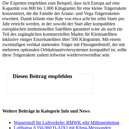
Die Experten empfehlen zum Beispiel, dass sich Europa auf eine
Kapazität von 800 bis 1.000 Kilogramm für eine kleine Trägerrakete
konzentriert, die die Familie der Ariane- und Vega-Trägerraketen
erweitert. Damit könnte eine Rate von etwa acht bis zehn Starts pro
Jahr erreicht werden, in der sowohl der Start aller kompatiblen
europäischen institutionellen Satelliten garantiert wäre als auch ein
Teil des zugänglichen kommerziellen Markts für Kleinsatelliten
inklusive einiger Einzelsatelliten über 500 Kilogramm. Mit einem
zweistufigen vertikal startenden Träger mit Flüssigtreibstoff, der mit
mehreren optionalen Orbitalmanövriersystemen kompatibel ist, sollte
diese Trägerrakete zudem teilweise wiederverwendbar sein.
Diesen Beitrag empfehlen
Weitere Beiträge in Kategorie Info und News
Wasserstoff für Luftverkehr: BMWK gibt Millionenbetrag
Lufthansa A350-900 D-AIXJ mit Klima-Messsonden