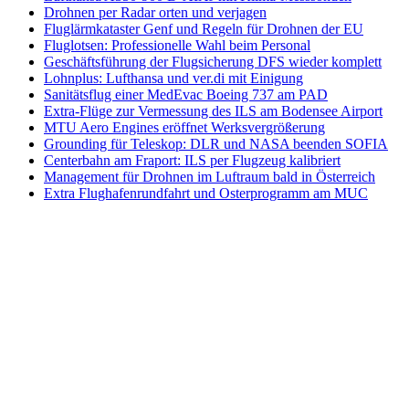
Drohnen per Radar orten und verjagen
Fluglärmkataster Genf und Regeln für Drohnen der EU
Fluglotsen: Professionelle Wahl beim Personal
Geschäftsführung der Flugsicherung DFS wieder komplett
Lohnplus: Lufthansa und ver.di mit Einigung
Sanitätsflug einer MedEvac Boeing 737 am PAD
Extra-Flüge zur Vermessung des ILS am Bodensee Airport
MTU Aero Engines eröffnet Werksvergrößerung
Grounding für Teleskop: DLR und NASA beenden SOFIA
Centerbahn am Fraport: ILS per Flugzeug kalibriert
Management für Drohnen im Luftraum bald in Österreich
Extra Flughafenrundfahrt und Osterprogramm am MUC