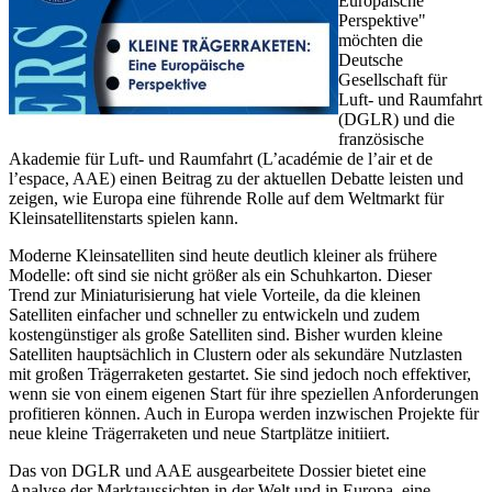
Europäische
Perspektive"
möchten die
Deutsche
Gesellschaft für
Luft- und Raumfahrt
(DGLR) und die
französische
Akademie für Luft- und Raumfahrt (L’académie de l’air et de
l’espace, AAE) einen Beitrag zu der aktuellen Debatte leisten und
zeigen, wie Europa eine führende Rolle auf dem Weltmarkt für
Kleinsatellitenstarts spielen kann.
Moderne Kleinsatelliten sind heute deutlich kleiner als frühere
Modelle: oft sind sie nicht größer als ein Schuhkarton. Dieser
Trend zur Miniaturisierung hat viele Vorteile, da die kleinen
Satelliten einfacher und schneller zu entwickeln und zudem
kostengünstiger als große Satelliten sind. Bisher wurden kleine
Satelliten hauptsächlich in Clustern oder als sekundäre Nutzlasten
mit großen Trägerraketen gestartet. Sie sind jedoch noch effektiver,
wenn sie von einem eigenen Start für ihre speziellen Anforderungen
profitieren können. Auch in Europa werden inzwischen Projekte für
neue kleine Trägerraketen und neue Startplätze initiiert.
Das von DGLR und AAE ausgearbeitete Dossier bietet eine
Analyse der Marktaussichten in der Welt und in Europa, eine