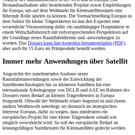
Bestandsaufnahme aller bestehenden Projekte sowie Empfehlungen
für Europa, um auf dem Weltmarkt für Kleinsatellitenstarts eine
führende Rolle spielen zu können. Die Vormachtstellung Europas in
dem Sektor für kleine Trägerraketen ist laut den Experten eine
wesentliche Voraussetzung dafür, ein unabhängiger Hauptakteur in
einem Wirtschaftsbereich mit vielversprechenden Perspektiven auf
der Grundlage neuer Raumfahrtdienste und -anwendungen zu
werden. Das
Dossier kann hier kostenlos heruntergeladen (PDF)
,
aber auch für 15 Euro als Printprodukt bestellt werden.
Immer mehr Anwendungen über Satellit
Angesichts des zunehmenden Ausbaus neuer
Raumfahrtanwendungen sowie der Entwicklung der
Satellitentechnologien hin zu kleineren Satelliten hat eine
internationale Arbeitsgruppe von DGLR und AAE im Rahmen des
Dossiers einen Bedarf an kleinen Trägerdiensten in Europa
festgestellt. Obwohl der Weltmarkt relativ begrenzt ist und einem
starken Wettbewerb unterliegt, sei demnach im strategischen
Interesse Europas, dafür zu sorgen, dass mindestens ein
europäisches Projekt für eine kleine Trägerrakete sobald wie
möglich verwirklicht wird. So soll der europäische Bedarf an
leistungsfähigen Startdiensten für Kleinsatelliten gedeckt werden.