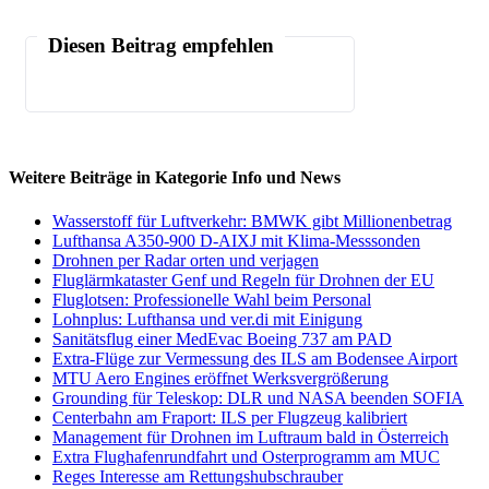
Diesen Beitrag empfehlen
Weitere Beiträge in Kategorie Info und News
Wasserstoff für Luftverkehr: BMWK gibt Millionenbetrag
Lufthansa A350-900 D-AIXJ mit Klima-Messsonden
Drohnen per Radar orten und verjagen
Fluglärmkataster Genf und Regeln für Drohnen der EU
Fluglotsen: Professionelle Wahl beim Personal
Lohnplus: Lufthansa und ver.di mit Einigung
Sanitätsflug einer MedEvac Boeing 737 am PAD
Extra-Flüge zur Vermessung des ILS am Bodensee Airport
MTU Aero Engines eröffnet Werksvergrößerung
Grounding für Teleskop: DLR und NASA beenden SOFIA
Centerbahn am Fraport: ILS per Flugzeug kalibriert
Management für Drohnen im Luftraum bald in Österreich
Extra Flughafenrundfahrt und Osterprogramm am MUC
Reges Interesse am Rettungshubschrauber