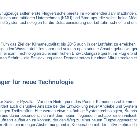
ugzeugs sollen erste Flugversuche bereits im kommenden Jahr stattfinden. D
einen und mittleren Unternehmen (KMU) und Start-ups, die selbst keine Mögli
und Systemtechnologien für die Dekarbonisierung der Luftfahrt schnell und u
.
 "Um das Ziel der Klimaneutralität bis 2045 auch in der Luftfahrt zu erreichen
liegenden Wasserstoff-Testlabor und seinem open-source-Ansatz gehen wir g
emeinsam Technologien zu einem frühen Entwicklungszeitpunkt im Flug erprobe
hsten Schritt – die Entwicklung eines Demonstrators für einen Mittelstreckenje
ger für neue Technologie
ke Kaysser-Pyzalla: "Vor dem Hintergrund des Pariser Klimaschutzabkommens
fordert auch disruptive Ansätze bei der Entwicklung neuer Antriebe und System
tigen Treibstoffen. Hier werden etwa zukünftige Systemtechnologien, Brennst
uen uns daher besonders, nun mit dem neuen fliegenden Testlabor einen vielseit
 Luftfahrt aufbauen zu können, der den Weg zu einer neuen Flugzeuggenerati
er Stelle ein in enger Abstimmung und in Kooperation mit der Luftverkehrsindu