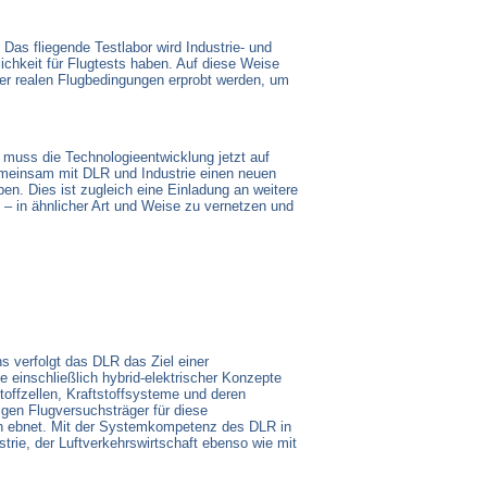
as fliegende Testlabor wird Industrie- und
chkeit für Flugtests haben. Auf diese Weise
nter realen Flugbedingungen erprobt werden, um
, muss die Technologieentwicklung jetzt auf
emeinsam mit DLR und Industrie einen neuen
n. Dies ist zugleich eine Einladung an weitere
t – in ähnlicher Art und Weise zu vernetzen und
 verfolgt das DLR das Ziel einer
e einschließlich hybrid-elektrischer Konzepte
offzellen, Kraftstoffsysteme und deren
igen Flugversuchsträger für diese
on ebnet. Mit der Systemkompetenz des DLR in
strie, der Luftverkehrswirtschaft ebenso wie mit