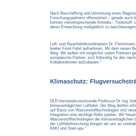
Nach Beschaffung und Umrüstung eines Regionalfl
Forschungspartnern offenstehen – gerade auch kl
können vielversprechende Antriebs-, Treibstoff- 
deren Entwicklung maßgeblich zu beschleunigen
Luft- und Raumfahrtkoordinatorin Dr. Christmann:
breiter Front Fahrt aufnehmen. Mit dem neuen f
Weg. Wir wollen mit möglichst vielen Partnern g
europäische Partner, sich frühzeitig für den näc
Kollaborationen aufzubauen."
Klimaschutz: Flugversuchsträ
DLR-Vorstandsvorsitzende Professor Dr.-Ing. An
klimaverträglichen Luftfahrt. Der Weg dorthin er
auf Basis von Wasserstofftechnologien und neuar
Integration eine wichtige Rolle spielen. Wir fre
Wasserstofftechnologien der klimaverträglichen
der Luftfahrtforschung bringen wir uns an zentral
KMU und Start-ups."