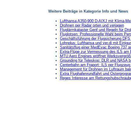
Weitere Beiträge in Kategorie Info und News
Lufthansa A350-900 D-AIXJ mit Klima-M
Drohnen per Radar orten und verjagen
Fluglärmkataster Genf und Regeln für Dr
Fluglotsen: Professionelle Wahl beim Per
Geschäftsführung der Flugsicherung DFS 
Lohnplus: Lufthansa und ver.di mit Einigu
Sanitätsflug einer MedEvac Boeing 737 
Extra-Flüge zur Vermessung des ILS am 
MTU Aero Engines eröffnet Werksvergröß
Grounding für Teleskop: DLR und NASA 
Centerbahn am Fraport: ILS per Flugzeug k
Management für Drohnen im Luftraum bald
Extra Flughafenrundfahrt und Osterpro
Reges Interesse am Rettungshubschraub