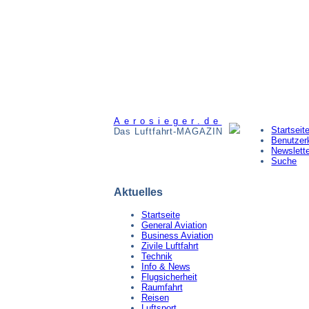
Aerosieger.de
Startseit
Das Luftfahrt-MAGAZIN
Benutzer
Newslett
Suche
Aktuelles
Startseite
General Aviation
Business Aviation
Zivile Luftfahrt
Technik
Info & News
Flugsicherheit
Raumfahrt
Reisen
Luftsport