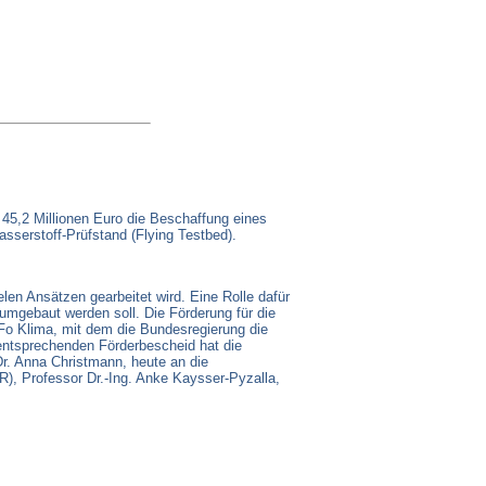
g
45,2 Millionen Euro die Beschaffung eines
serstoff-Prüfstand (Flying Testbed).
ielen Ansätzen gearbeitet wird. Eine Rolle dafür
umgebaut werden soll. Die Förderung für die
o Klima, mit dem die Bundesregierung die
 entsprechenden Förderbescheid hat die
Dr. Anna Christmann, heute an die
), Professor Dr.-Ing. Anke Kaysser-Pyzalla,