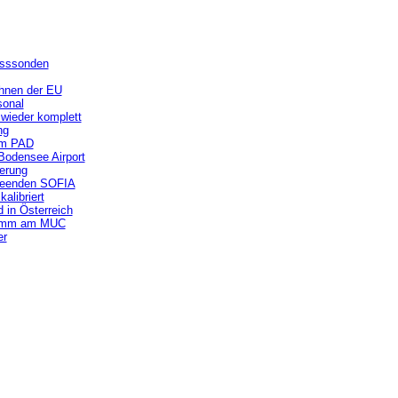
esssonden
ohnen der EU
sonal
wieder komplett
ng
am PAD
Bodensee Airport
erung
beenden SOFIA
alibriert
 in Österreich
gramm am MUC
er