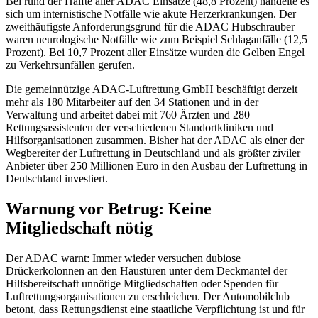
Bei rund der Hälfte aller ADAC Einsätze (48,8 Prozent) handelte es
sich um internistische Notfälle wie akute Herzerkrankungen. Der
zweithäufigste Anforderungsgrund für die ADAC Hubschrauber
waren neurologische Notfälle wie zum Beispiel Schlaganfälle (12,5
Prozent). Bei 10,7 Prozent aller Einsätze wurden die Gelben Engel
zu Verkehrsunfällen gerufen.
Die gemeinnützige ADAC-Luftrettung GmbH beschäftigt derzeit
mehr als 180 Mitarbeiter auf den 34 Stationen und in der
Verwaltung und arbeitet dabei mit 760 Ärzten und 280
Rettungsassistenten der verschiedenen Standortkliniken und
Hilfsorganisationen zusammen. Bisher hat der ADAC als einer der
Wegbereiter der Luftrettung in Deutschland und als größter ziviler
Anbieter über 250 Millionen Euro in den Ausbau der Luftrettung in
Deutschland investiert.
Warnung vor Betrug: Keine
Mitgliedschaft nötig
Der ADAC warnt: Immer wieder versuchen dubiose
Drückerkolonnen an den Haustüren unter dem Deckmantel der
Hilfsbereitschaft unnötige Mitgliedschaften oder Spenden für
Luftrettungsorganisationen zu erschleichen. Der Automobilclub
betont, dass Rettungsdienst eine staatliche Verpflichtung ist und für