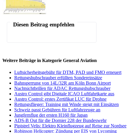
Diesen Beitrag empfehlen
Weitere Beiträge in Kategorie General Aviation
Luftsicherheitsgebühr für DTM, PAD und FMO erneuert
Rettungshubschrauber erfüllten Sondereinsätze
Bahnsperrung von 14L/32R am Köln Bonn Airport
Nachtsichtbrillen für ADAC Rettungshubschrauber
Austro Control gibt Digitale ICAO Luftfahrtkarte aus
Austro Control: erstes Zertifikat LUC für Drohne
Rettungsflieger: Training mit Winde steigt mit Einsätzen
Schweiz passt Gebühren für Luftfahrzeuge an
Jungfernflug der ersten H160 für Japan
ADS-B Out für die Dornier 228 der Bundeswehr
Pipistrel Velis: Elektro Kleinflugzeug auf Reise zur Nordsee
Robinson Helicopter: Zündung per EIS von Lycoming