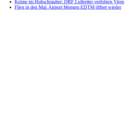
Keime im Hubschrauber: DRF Luftretter verfolgen Viren
Flieg in den Mai: Airport Mengen EDTM öffnet wieder