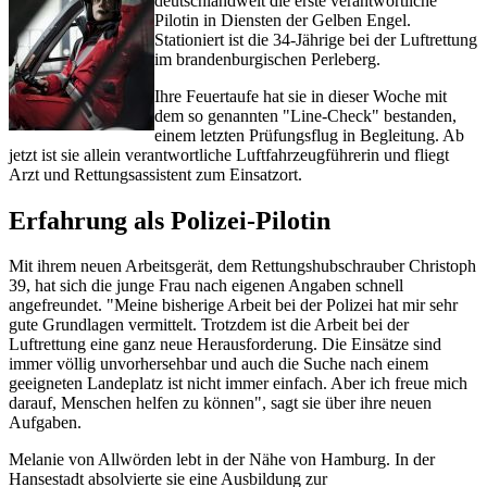
deutschlandweit die erste verantwortliche
Pilotin in Diensten der Gelben Engel.
Stationiert ist die 34-Jährige bei der Luftrettung
im brandenburgischen Perleberg.
Ihre Feuertaufe hat sie in dieser Woche mit
dem so genannten "Line-Check" bestanden,
einem letzten Prüfungsflug in Begleitung. Ab
jetzt ist sie allein verantwortliche Luftfahrzeugführerin und fliegt
Arzt und Rettungsassistent zum Einsatzort.
Erfahrung als Polizei-Pilotin
Mit ihrem neuen Arbeitsgerät, dem Rettungshubschrauber Christoph
39, hat sich die junge Frau nach eigenen Angaben schnell
angefreundet. "Meine bisherige Arbeit bei der Polizei hat mir sehr
gute Grundlagen vermittelt. Trotzdem ist die Arbeit bei der
Luftrettung eine ganz neue Herausforderung. Die Einsätze sind
immer völlig unvorhersehbar und auch die Suche nach einem
geeigneten Landeplatz ist nicht immer einfach. Aber ich freue mich
darauf, Menschen helfen zu können", sagt sie über ihre neuen
Aufgaben.
Melanie von Allwörden lebt in der Nähe von Hamburg. In der
Hansestadt absolvierte sie eine Ausbildung zur