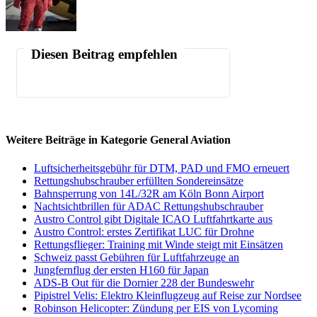
Diesen Beitrag empfehlen
Weitere Beiträge in Kategorie General Aviation
Luftsicherheitsgebühr für DTM, PAD und FMO erneuert
Rettungshubschrauber erfüllten Sondereinsätze
Bahnsperrung von 14L/32R am Köln Bonn Airport
Nachtsichtbrillen für ADAC Rettungshubschrauber
Austro Control gibt Digitale ICAO Luftfahrtkarte aus
Austro Control: erstes Zertifikat LUC für Drohne
Rettungsflieger: Training mit Winde steigt mit Einsätzen
Schweiz passt Gebühren für Luftfahrzeuge an
Jungfernflug der ersten H160 für Japan
ADS-B Out für die Dornier 228 der Bundeswehr
Pipistrel Velis: Elektro Kleinflugzeug auf Reise zur Nordsee
Robinson Helicopter: Zündung per EIS von Lycoming