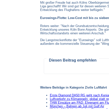
Mit großer Freude hat auch Kölns Oberbürgermeist
Liga geschafft! Wir sind gut für diesen weiteren
Entwicklung des Flughafens weiter beflügeln."
Eurowings-Flotte: Low-Cost mit bis zu siebe
Roters weiter: "Nach der Grundsatzentscheidung, 
Entwicklung unseres Köln Bonn Airports. Die gün
Wirtschaftsstandorts einen weiteren Anschub."
Die Langstreckenflotte der "Eurowings" soll Luf
außerdem die kommerzielle Steuerung der "Wings
Diesen Beitrag empfehlen
Weitere Beiträge in Kategorie Zivile Luftfahrt
Erste Diamond DA50 RG geht nach Kenia
Luftverkehr zu Klimaregeln: global statt re
THW Einsätze am PAD: Ehrenamt am Flu
München – Bahrein ab Juli mit Gulf Air