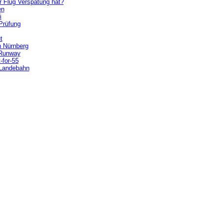
r Flug Verspätung hat?
en
i
Prüfung
t
n Nürnberg
 Runway
-for-55
d Landebahn