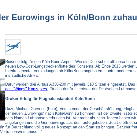
der Eurowings in Köln/Bonn zuha
Riesenerfolg für den Köln Bonn Airport: Wie die Deutsche Lufthansa heute 
neuen Low-Cost-Langstreckenflotte des Konzerns. Ab Ende 2015 werden 
Interkontinental-Verbindungen ab Köln/Bonn angeboten – unter anderem na
ins südliche Afrika.
Dafür werden drei Airbus A330-200 mit jeweils 310 Sitzen eingesetzt. Das
des "Wings"-Konzeptes
, für das der Aufsichtsrat der Deutschen Lufthansa
Großer Erfolg für Flughafenstandort Köln/Bonn
Dazu Michael Garvens (Foto), Vorsitzender der Geschäftsführung, Flugha
der neuen ‚Eurowings‘ nach Köln/Bonn zu kommen, ist der zweite historisc
dem Namen Lufthansa verbunden ist. Vor mehr als zehn Jahren haben wir
angefangen und die Germanwings aus der Taufe gehoben. Jetzt eröffnet s
in für Deutschland völlig neues Konzept an den Start zu bringen. Darüber freue
 Vertrauensvorschuss..."