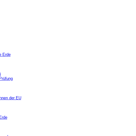
e Erde
i
Prüfung
ohnen der EU
Erde