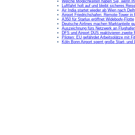
Welche Möglichkeiten haben Sie, wenn Ih
Luftfahrt holt auf und bleibt sicheres Reis
Air India startet wieder ab Wien nach Delh
Airport Friedrichshafen: Remote-Tower in 
A350 für Starlux eröffnet Widebody-Flotte
Deutsche Airlines machen Marktanteile gu
Auszeichnung fürs Netzwerk an Flughafe
DFS und Airport DUS reaktivieren zweite
Piloten: EU gefährdet Arbeitsplätze mit Fit
Köln Bonn Airport sperrt große Start- un