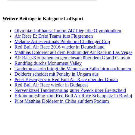
Weitere Beiträge in Kategorie Luftsport
Olympia: Lufthansa Jumbo 747 fliegt die Olympioniken
Air Race E: Erste Teams fürs Flugrennen
Mélanie Astles erstmals Pilotin im Challenger Cup
Red Bull Air Race 2016 wieder in Deutschland
Matthias Dolderer auf dem Podium der Air Race in Las Vegas
Air Race-Kontrahenten gemeinsam über dem Grand Canyon
Rundflug durchs Monument Valley
Tandemmasterin bringt die Männer am Fallschirm nach unten
Dolderer scheidet mit Penalty in Ungarn aus
Peter Besenyei vor Red Bull Air Race über der Donau
Red Bull Air Race wieder in Budapest
Nervenkitzel Tandemsprung guter Zweck über Breitscheid
Erkundungsflug zum Red Bull Air Race Schauplatz in Rovinj
Pilot Matthias Dolderer in Chiba auf dem Podium