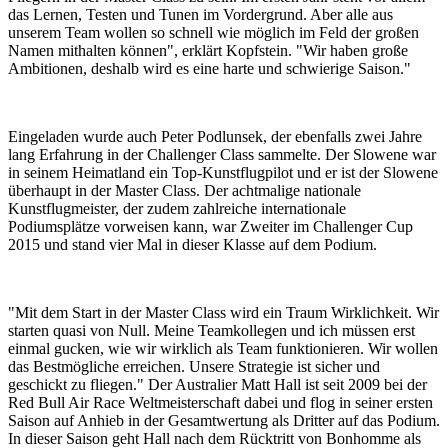
das Lernen, Testen und Tunen im Vordergrund. Aber alle aus
unserem Team wollen so schnell wie möglich im Feld der großen
Namen mithalten können", erklärt Kopfstein. "Wir haben große
Ambitionen, deshalb wird es eine harte und schwierige Saison."
Eingeladen wurde auch Peter Podlunsek, der ebenfalls zwei Jahre
lang Erfahrung in der Challenger Class sammelte. Der Slowene war
in seinem Heimatland ein Top-Kunstflugpilot und er ist der Slowene
überhaupt in der Master Class. Der achtmalige nationale
Kunstflugmeister, der zudem zahlreiche internationale
Podiumsplätze vorweisen kann, war Zweiter im Challenger Cup
2015 und stand vier Mal in dieser Klasse auf dem Podium.
"Mit dem Start in der Master Class wird ein Traum Wirklichkeit. Wir
starten quasi von Null. Meine Teamkollegen und ich müssen erst
einmal gucken, wie wir wirklich als Team funktionieren. Wir wollen
das Bestmögliche erreichen. Unsere Strategie ist sicher und
geschickt zu fliegen." Der Australier Matt Hall ist seit 2009 bei der
Red Bull Air Race Weltmeisterschaft dabei und flog in seiner ersten
Saison auf Anhieb in der Gesamtwertung als Dritter auf das Podium.
In dieser Saison geht Hall nach dem Rücktritt von Bonhomme als