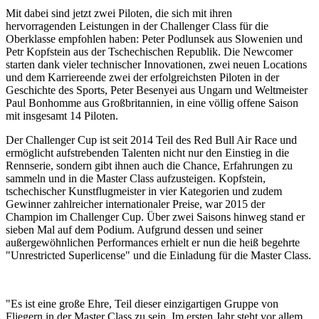
Mit dabei sind jetzt zwei Piloten, die sich mit ihren
hervorragenden Leistungen in der Challenger Class für die
Oberklasse empfohlen haben: Peter Podlunsek aus Slowenien und
Petr Kopfstein aus der Tschechischen Republik. Die Newcomer
starten dank vieler technischer Innovationen, zwei neuen Locations
und dem Karriereende zwei der erfolgreichsten Piloten in der
Geschichte des Sports, Peter Besenyei aus Ungarn und Weltmeister
Paul Bonhomme aus Großbritannien, in eine völlig offene Saison
mit insgesamt 14 Piloten.
Der Challenger Cup ist seit 2014 Teil des Red Bull Air Race und
ermöglicht aufstrebenden Talenten nicht nur den Einstieg in die
Rennserie, sondern gibt ihnen auch die Chance, Erfahrungen zu
sammeln und in die Master Class aufzusteigen. Kopfstein,
tschechischer Kunstflugmeister in vier Kategorien und zudem
Gewinner zahlreicher internationaler Preise, war 2015 der
Champion im Challenger Cup. Über zwei Saisons hinweg stand er
sieben Mal auf dem Podium. Aufgrund dessen und seiner
außergewöhnlichen Performances erhielt er nun die heiß begehrte
"Unrestricted Superlicense" und die Einladung für die Master Class.
"Es ist eine große Ehre, Teil dieser einzigartigen Gruppe von
Fliegern in der Master Class zu sein. Im ersten Jahr steht vor allem