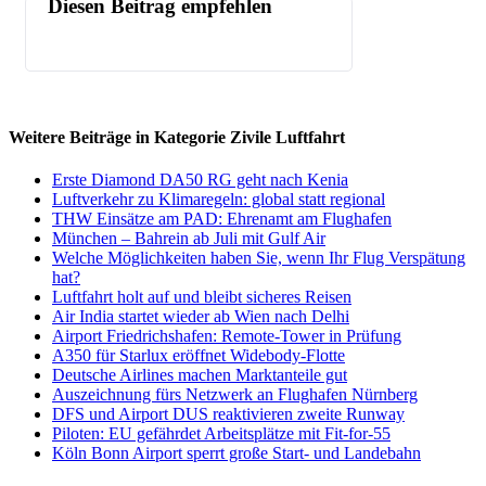
Diesen Beitrag empfehlen
Weitere Beiträge in Kategorie Zivile Luftfahrt
Erste Diamond DA50 RG geht nach Kenia
Luftverkehr zu Klimaregeln: global statt regional
THW Einsätze am PAD: Ehrenamt am Flughafen
München – Bahrein ab Juli mit Gulf Air
Welche Möglichkeiten haben Sie, wenn Ihr Flug Verspätung
hat?
Luftfahrt holt auf und bleibt sicheres Reisen
Air India startet wieder ab Wien nach Delhi
Airport Friedrichshafen: Remote-Tower in Prüfung
A350 für Starlux eröffnet Widebody-Flotte
Deutsche Airlines machen Marktanteile gut
Auszeichnung fürs Netzwerk an Flughafen Nürnberg
DFS und Airport DUS reaktivieren zweite Runway
Piloten: EU gefährdet Arbeitsplätze mit Fit-for-55
Köln Bonn Airport sperrt große Start- und Landebahn