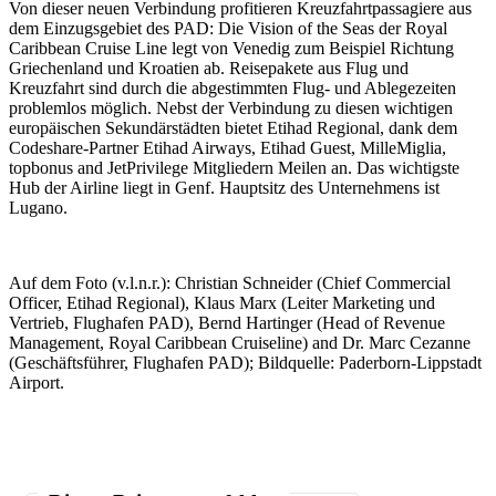
Von dieser neuen Verbindung profitieren Kreuzfahrtpassagiere aus
dem Einzugsgebiet des PAD: Die Vision of the Seas der Royal
Caribbean Cruise Line legt von Venedig zum Beispiel Richtung
Griechenland und Kroatien ab. Reisepakete aus Flug und
Kreuzfahrt sind durch die abgestimmten Flug- und Ablegezeiten
problemlos möglich. Nebst der Verbindung zu diesen wichtigen
europäischen Sekundärstädten bietet Etihad Regional, dank dem
Codeshare-Partner Etihad Airways, Etihad Guest, MilleMiglia,
topbonus and JetPrivilege Mitgliedern Meilen an. Das wichtigste
Hub der Airline liegt in Genf. Hauptsitz des Unternehmens ist
Lugano.
Auf dem Foto (v.l.n.r.): Christian Schneider (Chief Commercial
Officer, Etihad Regional), Klaus Marx (Leiter Marketing und
Vertrieb, Flughafen PAD), Bernd Hartinger (Head of Revenue
Management, Royal Caribbean Cruiseline) and Dr. Marc Cezanne
(Geschäftsführer, Flughafen PAD); Bildquelle: Paderborn-Lippstadt
Airport.