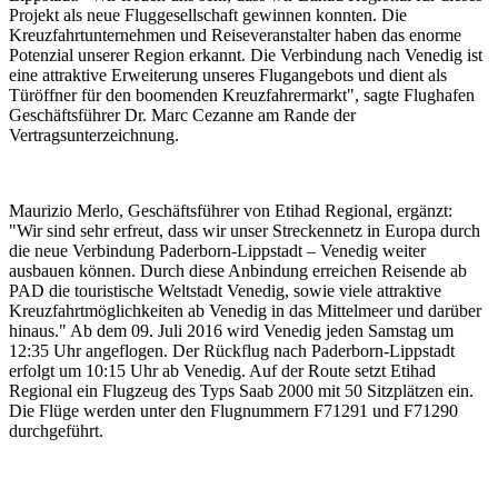
Projekt als neue Fluggesellschaft gewinnen konnten. Die
Kreuzfahrtunternehmen und Reiseveranstalter haben das enorme
Potenzial unserer Region erkannt. Die Verbindung nach Venedig ist
eine attraktive Erweiterung unseres Flugangebots und dient als
Türöffner für den boomenden Kreuzfahrermarkt", sagte Flughafen
Geschäftsführer Dr. Marc Cezanne am Rande der
Vertragsunterzeichnung.
Maurizio Merlo, Geschäftsführer von Etihad Regional, ergänzt:
"Wir sind sehr erfreut, dass wir unser Streckennetz in Europa durch
die neue Verbindung Paderborn-Lippstadt – Venedig weiter
ausbauen können. Durch diese Anbindung erreichen Reisende ab
PAD die touristische Weltstadt Venedig, sowie viele attraktive
Kreuzfahrtmöglichkeiten ab Venedig in das Mittelmeer und darüber
hinaus." Ab dem 09. Juli 2016 wird Venedig jeden Samstag um
12:35 Uhr angeflogen. Der Rückflug nach Paderborn-Lippstadt
erfolgt um 10:15 Uhr ab Venedig. Auf der Route setzt Etihad
Regional ein Flugzeug des Typs Saab 2000 mit 50 Sitzplätzen ein.
Die Flüge werden unter den Flugnummern F71291 und F71290
durchgeführt.