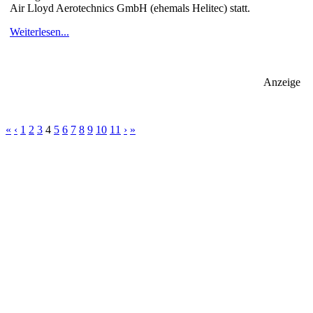
Air Lloyd Aerotechnics GmbH (ehemals Helitec) statt.
Weiterlesen...
Anzeige
«
‹
1
2
3
4
5
6
7
8
9
10
11
›
»