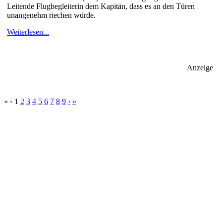
Leitende Flugbegleiterin dem Kapitän, dass es an den Türen
unangenehm riechen würde.
Weiterlesen...
Anzeige
«
‹
1
2
3
4
5
6
7
8
9
›
»