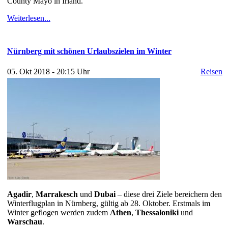
County Mayo in Irland.
Weiterlesen...
Nürnberg mit schönen Urlaubszielen im Winter
05. Okt 2018 - 20:15 Uhr
Reisen
Agadir
,
Marrakesch
und
Dubai
– diese drei Ziele bereichern den
Winterflugplan in Nürnberg, gültig ab 28. Oktober. Erstmals im
Winter geflogen werden zudem
Athen
,
Thessaloniki
und
Warschau
.