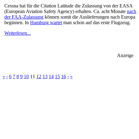
Cessna hat für die Citation Latitude die Zulassung von der EASA
(European Aviation Safety Agency) erhalten. Ca. acht Monate
nach
der FAA-Zulassung
können somit die Auslieferungen nach Europa
beginnen. In
Hamburg wartet
man schon auf das erste Flugzeug.
Weiterlesen...
Anzeige
«
‹
6
7
8
9
10
11
12
13
14
15
16
›
»