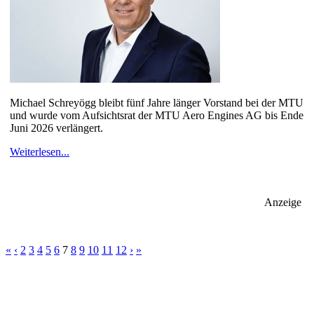
Michael Schreyögg bleibt fünf Jahre länger Vorstand bei der MTU
und wurde vom Aufsichtsrat der MTU Aero Engines AG bis Ende
Juni 2026 verlängert.
Weiterlesen...
Anzeige
«
‹
2
3
4
5
6
7
8
9
10
11
12
›
»