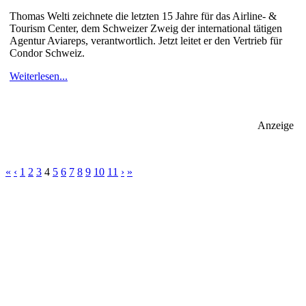
Thomas Welti zeichnete die letzten 15 Jahre für das Airline- &
Tourism Center, dem Schweizer Zweig der international tätigen
Agentur Aviareps, verantwortlich. Jetzt leitet er den Vertrieb für
Condor Schweiz.
Weiterlesen...
Anzeige
«
‹
1
2
3
4
5
6
7
8
9
10
11
›
»