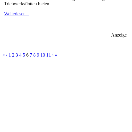
Triebwerksflotten bieten.
Weiterlesen...
Anzeige
«
‹
1
2
3
4
5
6
7
8
9
10
11
›
»