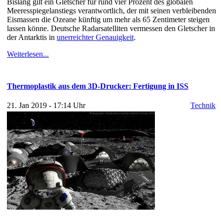
Bislang gilt ein Gletscher für rund vier Prozent des globalen
Meeresspiegelanstiegs verantwortlich, der mit seinen verbleibenden
Eismassen die Ozeane künftig um mehr als 65 Zentimeter steigen
lassen könne. Deutsche Radarsatelliten vermessen den Gletscher in
der Antarktis in
unerreichter Genauigkeit
.
Weiterlesen...
Thermoplastik aus dem 3D-Drucker: Fertigung in ISS
21. Jan 2019 - 17:14 Uhr
Technik